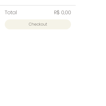
Total
R$ 0,00
Checkout
Compartilhe este evento
entre em contato
55 11 98928-8789
11 3613-2566
contato@espacodobosque.com.br