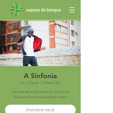
A Sinfonia
qui., 12 de jul.
  |  
Cidade Cifra
Sou uma descrição do evento. Clique em
Gerenciar Eventos para editar o texto.
Inscreva-se já